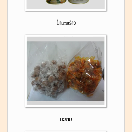
น้ำมะพร้าว
มะขาม