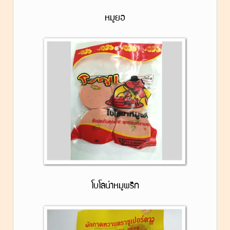
หมูยอ
โบโลน่าหมูพริก