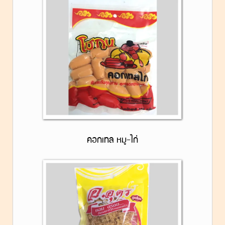
คอกเทล หมู-ไก่