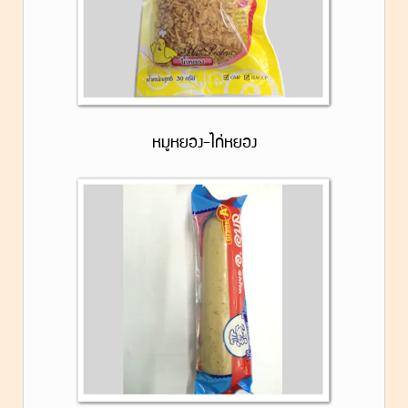
หมูหยอง-ไก่หยอง