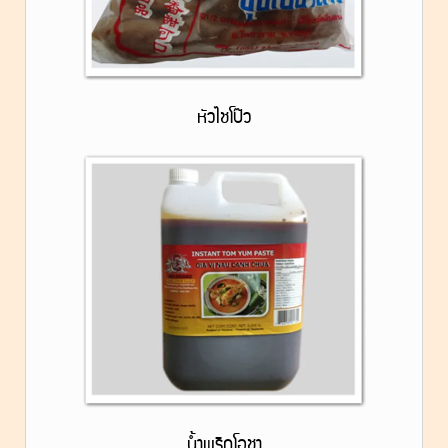
หัวไชโป๊ว
น้ำพริกโอชา