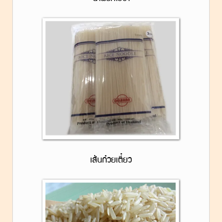
เส้นก๋วยเตี๋ยว