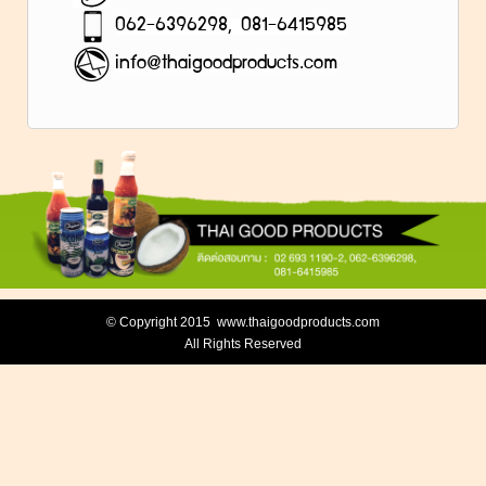
062-6396298, 081-6415985
info@thaigoodproducts.com
© Copyright 2015 www.thaigoodproducts.com
All Rights Reserved