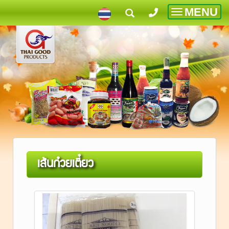
MENU
Toggle
navigatio
เส้นก๋วยเตี๋ยว